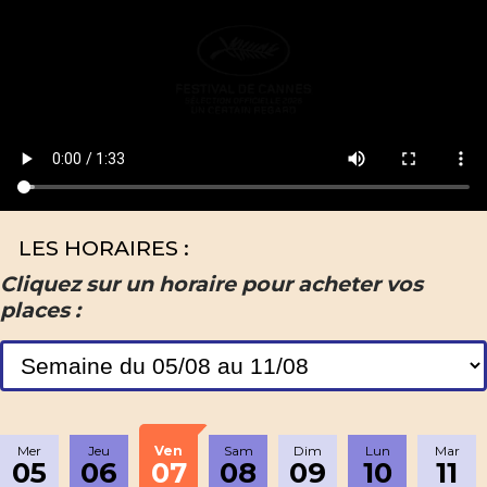
LES HORAIRES :
Cliquez sur un horaire pour acheter vos
places :
Mer
Jeu
Ven
Sam
Dim
Lun
Mar
05
06
07
08
09
10
11