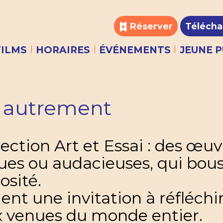
Réserver
Télécha
|
|
|
FILMS
HORAIRES
ÉVÉNEMENTS
JEUNE P
a autrement
ection Art et Essai : des œuv
es ou audacieuses, qui bous
osité.
ient une invitation à réfléchir
x venues du monde entier.