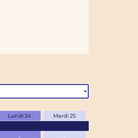
Lundi
24
Mardi
25
-
-