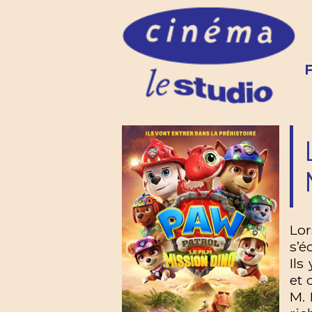
Lor
s’é
Ils
et 
M. 