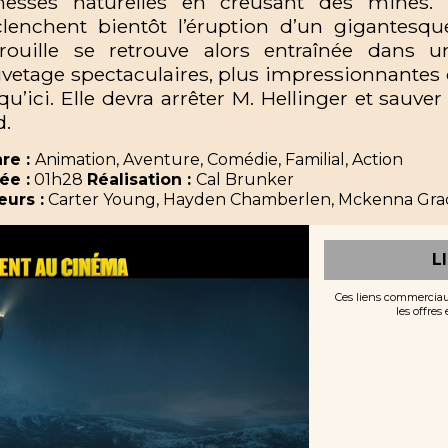
chesses naturelles en creusant des mines.
lenchent bientôt l’éruption d’un gigantesqu
trouille se retrouve alors entraînée dans 
vetage spectaculaires, plus impressionnantes 
qu’ici. Elle devra arrêter M. Hellinger et sauver 
d.
re :
Animation, Aventure, Comédie, Familial, Action
ée :
01h28
Réalisation :
Cal Brunker
eurs :
Carter Young, Hayden Chamberlen, Mckenna Grace
L
Ces liens commerciau
les offres