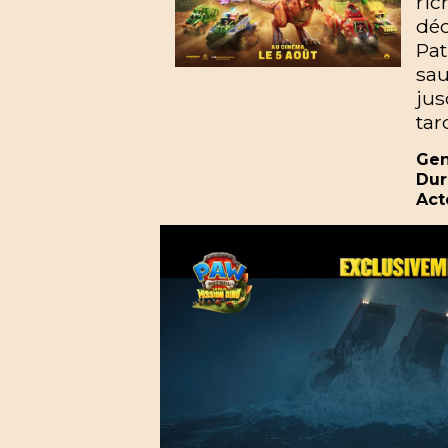
ri
déc
Pa
sau
jus
tar
Gen
Dur
Act