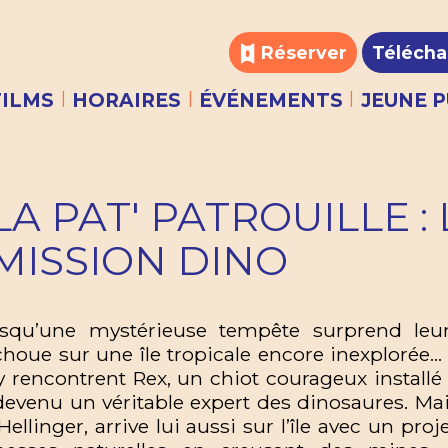
Réserver
Télécha
|
|
|
FILMS
HORAIRES
ÉVÉNEMENTS
JEUNE P
LA PAT' PATROUILLE : 
MISSION DINO
squ’une mystérieuse tempête surprend leur n
choue sur une île tropicale encore inexplorée…
 y rencontrent Rex, un chiot courageux installé
devenu un véritable expert des dinosaures. Ma
Hellinger, arrive lui aussi sur l’île avec un pro