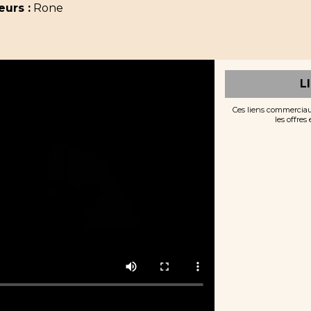
eurs :
Rone
L
Ces liens commerciau
les offres