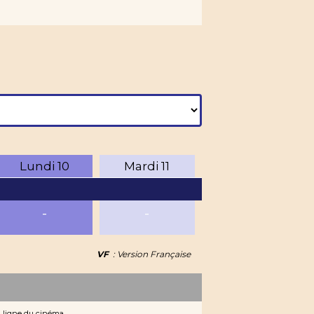
Lundi
10
Mardi
11
-
-
VF
: Version Française
n ligne du cinéma.