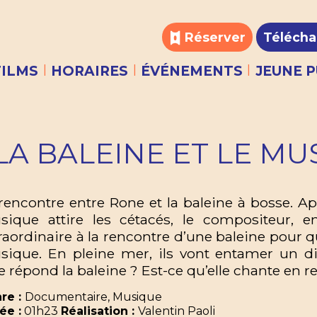
Réserver
Télécha
|
|
|
FILMS
HORAIRES
ÉVÉNEMENTS
JEUNE P
LA BALEINE ET LE MU
rencontre entre Rone et la baleine à bosse. A
sique attire les cétacés, le compositeur,
raordinaire à la rencontre d’une baleine pour q
ique. En pleine mer, ils vont entamer un di
 répond la baleine ? Est-ce qu’elle chante en r
re :
Documentaire, Musique
ée :
01h23
Réalisation :
Valentin Paoli