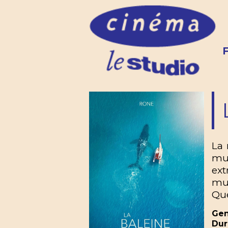
La 
mu
ext
mus
Que
Gen
Dur