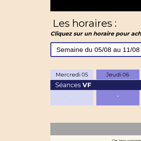
Les horaires :
Cliquez sur un horaire pour ach
Mercredi
05
Jeudi
06
Séances
VF
-
-
Ces liens commerc