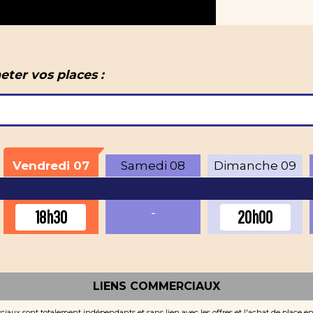
eter vos places :
Vendredi
07
Samedi
08
Dimanche
09
-
18h30
20h00
LIENS COMMERCIAUX
iaux sont totalement indépendants et sans lien avec les offres et l'achat de place e