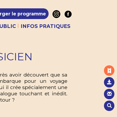
rger le programme
|
UBLIC
INFOS PRATIQUES
SICIEN
près avoir découvert que sa
 embarque pour un voyage
ui il crée spécialement une
alogue touchant et inédit.
etour ?